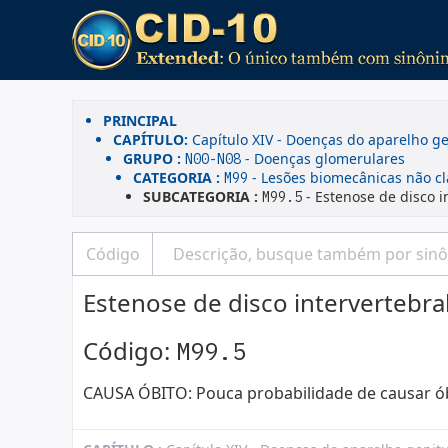
PRINCIPAL
CAPÍTULO:
Capítulo XIV - Doenças do aparelho ge
GRUPO :
- Doenças glomerulares
N00-N08
CATEGORIA :
- Lesões biomecânicas não cl
M99
SUBCATEGORIA :
- Estenose de disco i
M99.5
Estenose de disco intervertebra
Código:
M99.5
CAUSA ÓBITO: Pouca probabilidade de causar ó