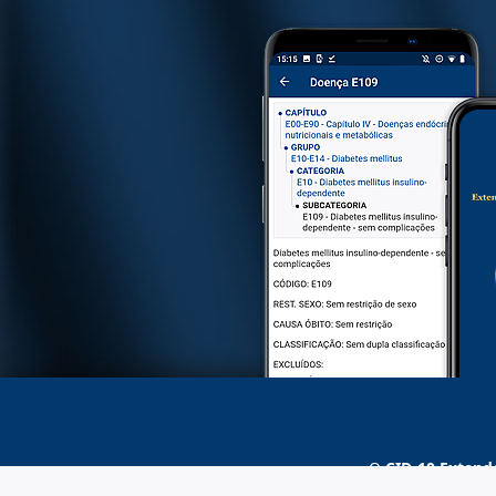
O
CID-10 Extend