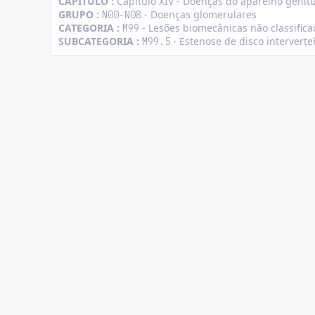
CAPÍTULO :
Capítulo XIV - Doenças do aparelho genitu
GRUPO :
- Doenças glomerulares
N00-N08
CATEGORIA :
- Lesões biomecânicas não classific
M99
SUBCATEGORIA :
- Estenose de disco intervert
M99.5