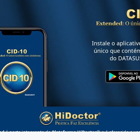
Instale o aplicati
único que contém
do DATASU
ed
é parte integrante da
Plataforma HiDoctor®
e é oferecido a vo