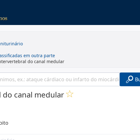
niturinário
assificadas em outra parte
ntervertebral do canal medular
B
l do canal medular
bito