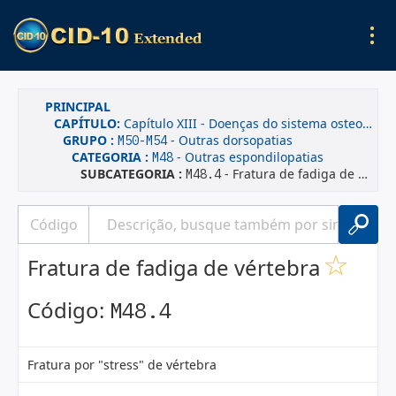
PRINCIPAL
CAPÍTULO:
Capítulo XIII - Doenças do sistema osteomuscular e do tecido conjuntivo
GRUPO :
- Outras dorsopatias
M50-M54
CATEGORIA :
- Outras espondilopatias
M48
SUBCATEGORIA :
- Fratura de fadiga de vértebra
M48.4
Fratura de fadiga de vértebra
Código:
M48.4
Fratura por "stress" de vértebra