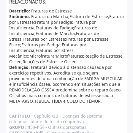
RELACIONADOS:
Descrição:
Fraturas de Estresse
Sinônimo:
Fratura da Marcha;Fratura de Estresse;Fratura
por Estresse;Fratura por Fadiga;Fratura por
Insuficiencia;Fraturas de Fadiga;Fraturas de
Insuficiência;Fraturas de Marcha;Fraturas de
Stress;Fraturas por Estresse;Fraturas por Estresse
Físico;Fraturas por Fadiga;Fraturas por
Insuficiência;Fraturas por Stress
Mecânico;Microfratura;Microfraturas;Reação de Estresse
Ósseo;Reações de Estresse Ósseo
Definição:
Fraturas devido à distensão causada por
exercícios repetitivos. Acredita-se que sejam
provenientes de uma combinação de FADIGA MUSCULAR
e insuficiência óssea, ocorrendo em situações em que a
REMODELAÇÃO ÓSSEA predomina sobre o reparo ósseo.
Os sítios mais comuns de fraturas de estresse são o
METATARSO
,
FÍBULA
,
TÍBIA
e
COLO
DO
FÊMUR
.
CAPÍTULO :
Capítulo XIII - Doenças do sistema
osteomuscular e do tecido conjuntivo
GRUPO :
- Outras dorsopatias
M50-M54
CATEGORIA :
- Outras espondilopatias