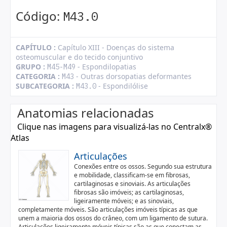
Código:
M43.0
CAPÍTULO :
Capítulo XIII - Doenças do sistema
osteomuscular e do tecido conjuntivo
GRUPO :
- Espondilopatias
M45-M49
CATEGORIA :
- Outras dorsopatias deformantes
M43
SUBCATEGORIA :
- Espondilólise
M43.0
Anatomias relacionadas
Clique nas imagens para visualizá-las no Centralx®
Atlas
Articulações
Conexões entre os ossos. Segundo sua estrutura
e mobilidade, classificam-se em fibrosas,
cartilaginosas e sinoviais. As articulações
fibrosas são imóveis; as cartilaginosas,
ligeiramente móveis; e as sinoviais,
completamente móveis. São articulações imóveis típicas as que
unem a maioria dos ossos do crâneo, com um ligamento de sutura.
Articulações ligeiramente móveis típicas são as que conectam as