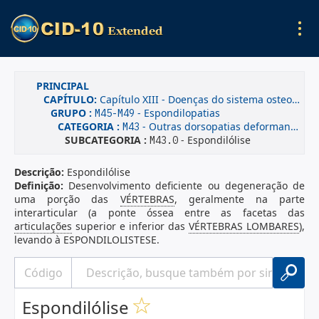
PRINCIPAL
CAPÍTULO:
Capítulo XIII - Doenças do sistema osteomuscular e do tecido conjuntivo
GRUPO :
- Espondilopatias
M45-M49
CATEGORIA :
- Outras dorsopatias deformantes
M43
SUBCATEGORIA :
- Espondilólise
M43.0
Descrição:
Espondilólise
Definição:
Desenvolvimento deficiente ou degeneração de
uma porção das
VÉRTEBRAS
, geralmente na parte
interarticular (a ponte óssea entre as facetas das
articulações
superior e inferior das
VÉRTEBRAS LOMBARES
),
levando à ESPONDILOLISTESE.
Espondilólise