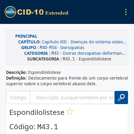
PRINCIPAL
CAPÍTULO:
Capítulo XIII - Doenças do sistema osteomuscular e do tecido conjuntivo
GRUPO :
- Dorsopatias
M40-M54
CATEGORIA :
- Outras dorsopatias deformantes
M43
SUBCATEGORIA :
- Espondilolistese
M43.1
Descrição:
Espondilolistese
Definição:
Deslocamento para frente de um corpo vertebral
superior sobre o corpo vertebral abaixo dele.
Espondilolistese
Código:
M43.1