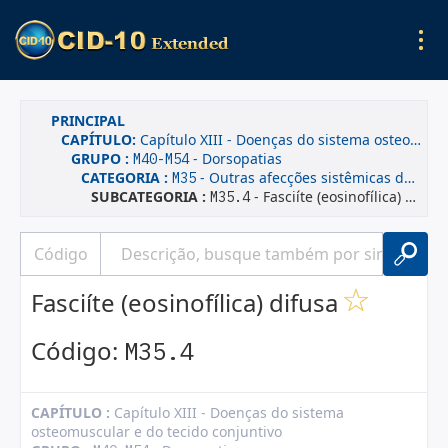
PRINCIPAL
CAPÍTULO:
Capítulo XIII - Doenças do sistema osteomuscular e do tecido conjuntivo
GRUPO :
- Dorsopatias
M40-M54
CATEGORIA :
- Outras afecções sistêmicas do tecido conjuntivo
M35
SUBCATEGORIA :
- Fasciíte (eosinofílica) difusa
M35.4
Fasciíte (eosinofílica) difusa
Código:
M35.4
CAPÍTULO :
Capítulo XIII - Doenças do sistema
osteomuscular e do tecido conjuntivo