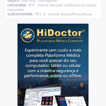
GRUPO :
- Dorsopatias
M40-M54
CATEGORIA :
- Outras afecções sistêmicas do tecido
M35
conjuntivo
SUBCATEGORIA :
- Fasciíte (eosinofílica) difusa
M35.4