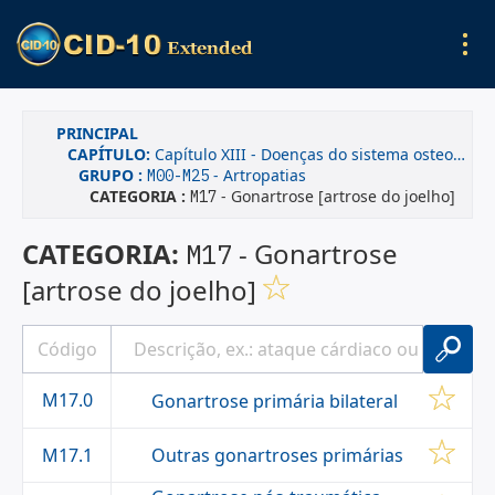
PRINCIPAL
CAPÍTULO:
Capítulo XIII - Doenças do sistema osteomuscular e do tecido conjuntivo
GRUPO :
- Artropatias
M00-M25
CATEGORIA :
- Gonartrose [artrose do joelho]
M17
CATEGORIA:
- Gonartrose
M17
[artrose do joelho]
M17.0
Gonartrose primária bilateral
Outras gonartroses primárias
M17.1