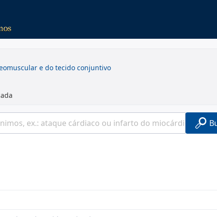
teomuscular e do tecido conjuntivo
cada
B