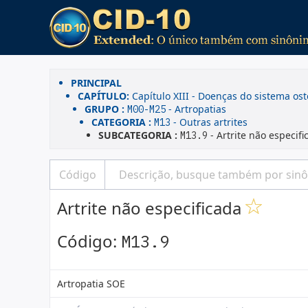
PRINCIPAL
CAPÍTULO:
Capítulo XIII - Doenças do sistema os
GRUPO :
- Artropatias
M00-M25
CATEGORIA :
- Outras artrites
M13
SUBCATEGORIA :
- Artrite não especifi
M13.9
Artrite não especificada
Código:
M13.9
Artropatia SOE