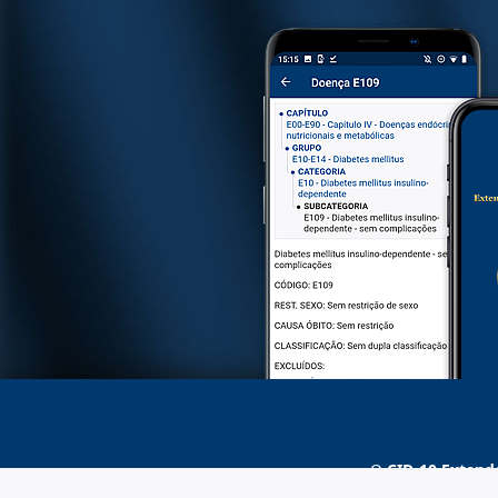
O
CID-10 Extend