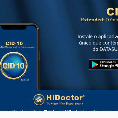
Instale o aplicati
único que contém
do DATASU
ed
é parte integrante da
Plataforma HiDoctor®
e é oferecido a vo