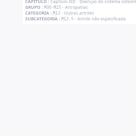
CAPÍTULO :
Capítulo XIII - Doenças do sistema osteom
GRUPO :
- Artropatias
M00-M25
CATEGORIA :
- Outras artrites
M13
SUBCATEGORIA :
- Artrite não especificada
M13.9