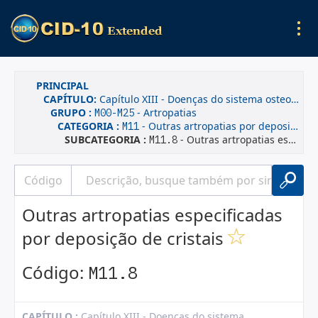
PRINCIPAL
CAPÍTULO:
Capítulo XIII - Doenças do sistema osteomuscular e do tecido conjuntivo
GRUPO :
- Artropatias
M00-M25
CATEGORIA :
- Outras artropatias por deposição de cristais
M11
SUBCATEGORIA :
- Outras artropatias especificadas por deposição de cristais
M11.8
Outras artropatias especificadas
por deposição de cristais
Código:
M11.8
CAPÍTULO :
Capítulo XIII - Doenças do sistema