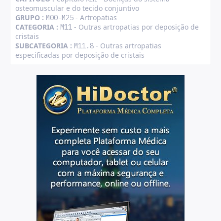
osteomuscular e do tecido conjuntivo
GRUPO :
- Artropatias
M00-M25
CATEGORIA :
- Outras artropatias por deposição de
M11
cristais
SUBCATEGORIA :
- Outras artropatias
M11.8
especificadas por deposição de cristais