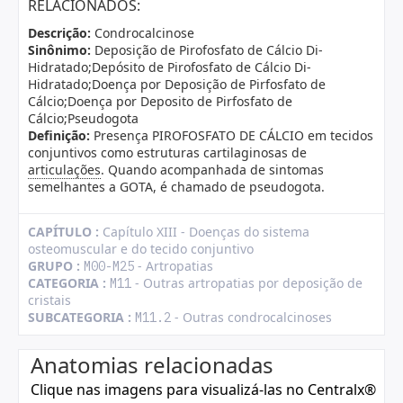
RELACIONADOS:
Descrição:
Condrocalcinose
Sinônimo:
Deposição de Pirofosfato de Cálcio Di-
Hidratado;Depósito de Pirofosfato de Cálcio Di-
Hidratado;Doença por Deposição de Pirfosfato de
Cálcio;Doença por Deposito de Pirfosfato de
Cálcio;Pseudogota
Definição:
Presença PIROFOSFATO DE CÁLCIO em tecidos
conjuntivos como estruturas cartilaginosas de
articulações
. Quando acompanhada de sintomas
semelhantes a GOTA, é chamado de pseudogota.
CAPÍTULO :
Capítulo XIII - Doenças do sistema
osteomuscular e do tecido conjuntivo
GRUPO :
- Artropatias
M00-M25
CATEGORIA :
- Outras artropatias por deposição de
M11
cristais
SUBCATEGORIA :
- Outras condrocalcinoses
M11.2
Anatomias relacionadas
Clique nas imagens para visualizá-las no Centralx®