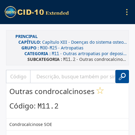
PRINCIPAL
CAPÍTULO:
Capítulo XIII - Doenças do sistema osteomuscular e do tecido conjuntivo
GRUPO :
- Artropatias
M00-M25
CATEGORIA :
- Outras artropatias por deposição de cristais
M11
SUBCATEGORIA :
- Outras condrocalcinoses
M11.2
Outras condrocalcinoses
Código:
M11.2
Condrocalcinose SOE