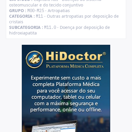
osteomuscular e do tecido conjuntivo
GRUPO :
- Artropatias
M00-M25
CATEGORIA :
- Outras artropatias por deposição de
M11
cristais
SUBCATEGORIA :
- Doença por deposição de
M11.0
hidroxiapatita