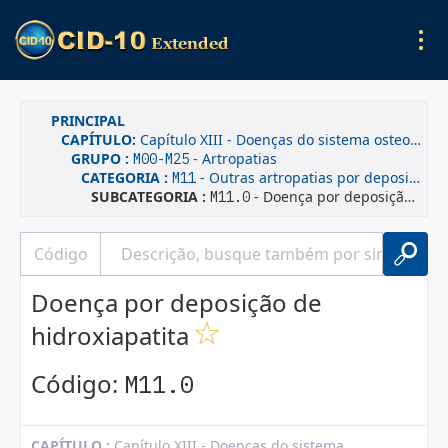
PRINCIPAL
CAPÍTULO:
Capítulo XIII - Doenças do sistema osteomuscular e do tecido conjuntivo
GRUPO :
- Artropatias
M00-M25
CATEGORIA :
- Outras artropatias por deposição de cristais
M11
SUBCATEGORIA :
- Doença por deposição de hidroxiapatita
M11.0
Doença por deposição de
hidroxiapatita
Código:
M11.0
CAPÍTULO :
Capítulo XIII - Doenças do sistema