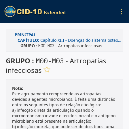
PRINCIPAL
CAPÍTULO:
Capítulo XIII - Doenças do sistema osteomuscular e do tecido conjuntivo
GRUPO :
- Artropatias infecciosas
M00-M03
GRUPO :
- Artropatias
M00-M03
infecciosas
Nota:
Este agrupamento compreende as artropatias
devidas a agentes microbianos. É feita uma distinção
entre os seguintes tipos de relação etiológica:
a) infecção direta da articulação quando o
microorganismo invade o tecido sinovial e o antígeno
microbiano está presente na articulação;
b) infecção indireta, que pode ser de dois tipos: uma