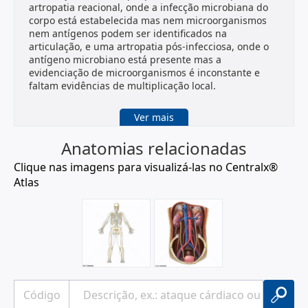
artropatia reacional, onde a infecção microbiana do
corpo está estabelecida mas nem microorganismos
nem antígenos podem ser identificados na
articulação, e uma artropatia pós-infecciosa, onde o
antígeno microbiano está presente mas a
evidenciação de microorganismos é inconstante e
faltam evidências de multiplicação local.
Relacionados:
Ver mais
Descrição:
Artrite
Sinônimo:
Poliartrite
Anatomias relacionadas
Definição:
Inflamação aguda ou crônica das
ARTICULAÇÕES
.
Clique nas imagens para visualizá-las no Centralx®
Atlas
Descrição:
Artrite Reativa
Sinônimo:
Artrite Pós-Infecciosa
Definição:
Artrite asséptica, inflamatória,
desenvolvida secundariamente por uma infecção
extra-articular primária, mais tipicamente do TRATO
GASTROINTESTINAL OU SISTEMA UROGENITAL. Os
patógenos que disparam o início normalmente são
SHIGELLA, SALMONELLA, YERSINIA, CAMPYLOBACTER
ou CHLAMYDIA TRACHOMATIS. A artrite reativa está