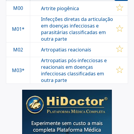
fortemente associada com ANTÍGENO HLA-B27.
M00
Artrite piogênica
Descrição:
Artrite Infecciosa
Sinônimo:
Artrite Bacteriana;Artrite Séptica;Artrite
Infecções diretas da articulação
Viral
em doenças infecciosas e
M01*
Definição:
Artrite causada por BACTÉRIA, RICKETTSIA,
parasitárias classificadas em
MYCOPLASMA, VÍRUS, FUNGOS ou PARASITAS.
outra parte
Artropatias reacionais
M02
Artropatias pós-infecciosas e
reacionais em doenças
M03*
infecciosas classificadas em
outra parte