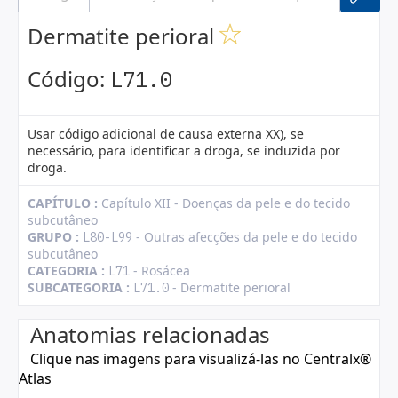
Dermatite perioral
Código:
L71.0
Usar código adicional de causa externa XX), se
necessário, para identificar a droga, se induzida por
droga.
CAPÍTULO :
Capítulo XII - Doenças da pele e do tecido
subcutâneo
GRUPO :
- Outras afecções da pele e do tecido
L80-L99
subcutâneo
CATEGORIA :
- Rosácea
L71
SUBCATEGORIA :
- Dermatite perioral
L71.0
Anatomias relacionadas
Clique nas imagens para visualizá-las no Centralx®
Atlas