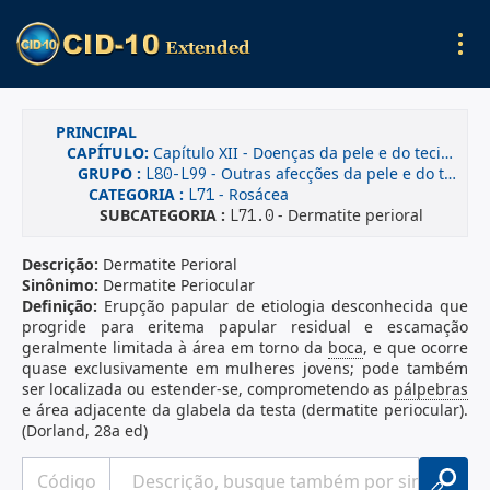
PRINCIPAL
CAPÍTULO:
Capítulo XII - Doenças da pele e do tecido subcutâneo
GRUPO :
- Outras afecções da pele e do tecido subcutâneo
L80-L99
CATEGORIA :
- Rosácea
L71
SUBCATEGORIA :
- Dermatite perioral
L71.0
Descrição:
Dermatite Perioral
Sinônimo:
Dermatite Periocular
Definição:
Erupção papular de etiologia desconhecida que
progride para eritema papular residual e escamação
geralmente limitada à área em torno da
boca
, e que ocorre
quase exclusivamente em mulheres jovens; pode também
ser localizada ou estender-se, comprometendo as
pálpebras
e área adjacente da glabela da testa (dermatite periocular).
(Dorland, 28a ed)