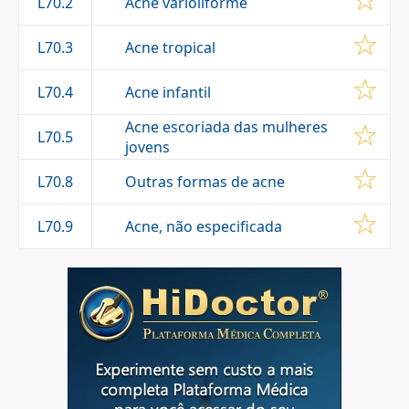
Acne varioliforme
L70.2
Acne tropical
L70.3
Acne infantil
L70.4
Acne escoriada das mulheres
L70.5
jovens
Outras formas de acne
L70.8
Acne, não especificada
L70.9