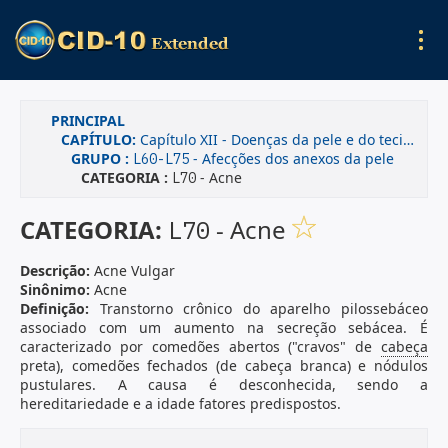
PRINCIPAL
CAPÍTULO:
Capítulo XII - Doenças da pele e do tecido subcutâneo
GRUPO :
- Afecções dos anexos da pele
L60-L75
CATEGORIA :
- Acne
L70
CATEGORIA:
- Acne
L70
Descrição:
Acne Vulgar
Sinônimo:
Acne
Definição:
Transtorno crônico do aparelho pilossebáceo
associado com um aumento na secreção sebácea. É
caracterizado por comedões abertos ("cravos" de
cabeça
preta), comedões fechados (de cabeça branca) e nódulos
pustulares. A causa é desconhecida, sendo a
hereditariedade e a idade fatores predispostos.