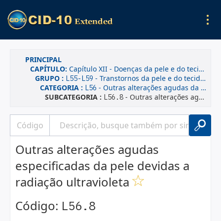
PRINCIPAL
CAPÍTULO:
Capítulo XII - Doenças da pele e do tecido subcutâneo
GRUPO :
- Transtornos da pele e do tecido subcutâneo relacionados com a radiação
L55-L59
CATEGORIA :
- Outras alterações agudas da pele devidas a radiação ultravioleta
L56
SUBCATEGORIA :
- Outras alterações agudas especificadas da pele devidas a radiação ultravioleta
L56.8
Outras alterações agudas
especificadas da pele devidas a
radiação ultravioleta
Código:
L56.8