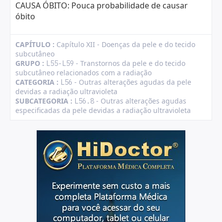
CAUSA ÓBITO: Pouca probabilidade de causar
óbito
CAPÍTULO :
Capítulo XII - Doenças da pele e do tecido
subcutâneo
GRUPO :
- Transtornos da pele e do tecido
L55-L59
subcutâneo relacionados com a radiação
CATEGORIA :
- Outras alterações agudas da pele
L56
devidas a radiação ultravioleta
SUBCATEGORIA :
- Outras alterações agudas
L56.8
especificadas da pele devidas a radiação ultravioleta