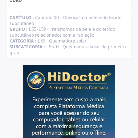
óbito
CAPÍTULO :
Capítulo XII - Doenças da pele e do tecido
subcutâneo
GRUPO :
- Transtornos da pele e do tecido
L55-L59
subcutâneo relacionados com a radiação
CATEGORIA :
- Queimadura solar
L55
SUBCATEGORIA :
- Queimadura solar de primeiro
L55.0
grau