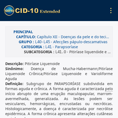
PRINCIPAL
CAPÍTULO:
Capítulo XII - Doenças da pele e do tecido subcutâneo
GRUPO :
- Afecções pápulo-descamativas
L40-L45
CATEGORIA :
- Parapsoríase
L41
SUBCATEGORIA :
- Pitiríase liquenóide e varioliforme aguda
L41.0
Descrição:
Pitiríase Liquenoide
Sinônimo:
Doença de Mucha-Habermann;Pitiríase
Liquenoide Crônica;Pitiríase Liquenoide e Varioliforme
Aguda
Definição:
Subgrupo de PARAPSORÍASE subdividida em
formas aguda e crônica. A forma aguda é caracterizada
pelo
início abrupto de uma erupção maculopapular, marrom-
avermelhada, generalizada. As lesões podem ser
vesiculares, hemorrágicas, encrustadas ou necróticas.
Histologicamente, a doença é caracterizada por necrólise
epidérmica. A forma crônica apresenta alterações cutâneas