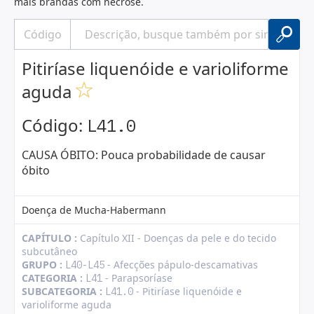
mais brandas com necrose.
Pitiríase liquenóide e varioliforme
aguda
Código:
L41.0
CAUSA ÓBITO: Pouca probabilidade de causar
óbito
Doença de Mucha-Habermann
CAPÍTULO :
Capítulo XII - Doenças da pele e do tecido
subcutâneo
GRUPO :
- Afecções pápulo-descamativas
L40-L45
CATEGORIA :
- Parapsoríase
L41
SUBCATEGORIA :
- Pitiríase liquenóide e
L41.0
varioliforme aguda