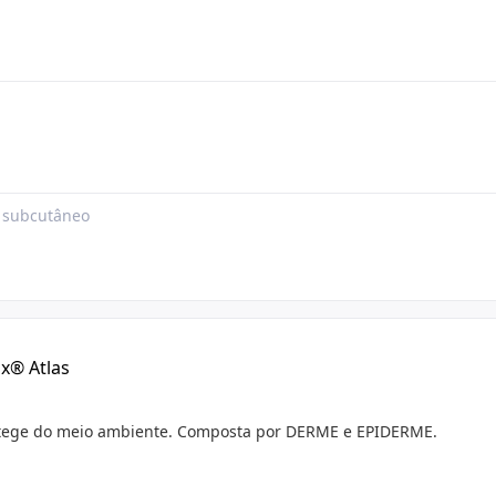
o subcutâneo
lx® Atlas
otege do meio ambiente. Composta por DERME e EPIDERME.