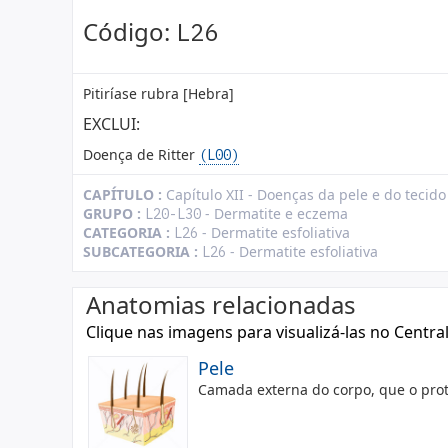
Código:
L26
Pitiríase rubra [Hebra]
EXCLUI:
Doença de Ritter
(L00)
CAPÍTULO :
Capítulo XII - Doenças da pele e do tecid
GRUPO :
- Dermatite e eczema
L20-L30
CATEGORIA :
- Dermatite esfoliativa
L26
SUBCATEGORIA :
- Dermatite esfoliativa
L26
Anatomias relacionadas
Clique nas imagens para visualizá-las no Centra
Pele
Camada externa do corpo, que o pr