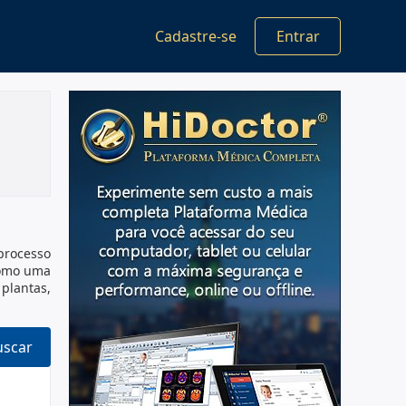
Cadastre-se
Entrar
processo
 como uma
plantas,
uscar