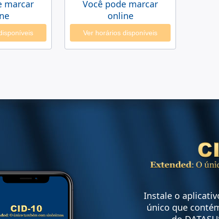
e marcar
Você pode marcar
ine
online
disponíveis
Ver horários disponíveis
Instale o aplicati
único que contém
do DATASU