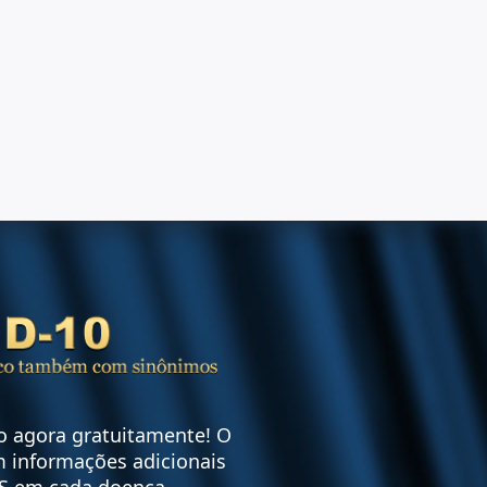
vo agora gratuitamente! O
 informações adicionais
S em cada doença.