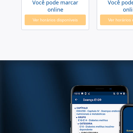
Você pode marcar
Você pod
online
onl
Ver horários disponíveis
Ver horários 