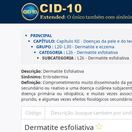
PRINCIPAL
CAPÍTULO:
Capítulo XII - Doenças da pele e do t
GRUPO :
- Dermatite e eczema
L20-L30
CATEGORIA :
- Dermatite esfoliativa
L26
SUBCATEGORIA :
- Dermatite esfoliativa
L26
Descrição:
Dermatite Esfoliativa
Sinônimo:
Eritrodermia
Definição:
Comprometimento muito disseminado da
pe
secundário ou reativo a uma doença cutânea subjacente
doença primária ou idiopática, e muitas vezes asso
prurido, e algumas vezes efeitos fisiológicos secundário
Dermatite esfoliativa