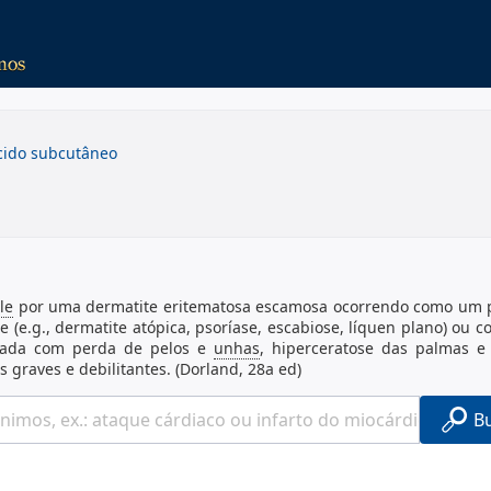
ecido subcutâneo
le
por uma dermatite eritematosa escamosa ocorrendo como um 
 (e.g., dermatite atópica, psoríase, escabiose, líquen plano) ou
ciada com perda de pelos e
unhas
, hiperceratose das palmas e 
s graves e debilitantes. (Dorland, 28a ed)
B