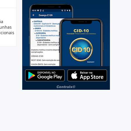
ia
 unhas
cionais