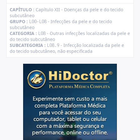
CAPÍTULO :
Capítulo XII - Doenças da pele e do tecido
subcutâneo
GRUPO :
- Infecções da pele e do tecido
L00-L08
subcutâneo
CATEGORIA :
- Outras infecções localizadas da pele e
L08
do tecido subcutâneo
SUBCATEGORIA :
- Infecção localizada da pele e
L08.9
do tecido subcutâneo, não especificada