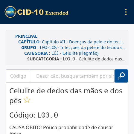
PRINCIPAL
CAPÍTULO:
Capítulo XII - Doenças da pele e do tecido subcutâneo
GRUPO :
- Infecções da pele e do tecido subcutâneo
L00-L08
CATEGORIA :
- Celulite (Flegmão)
L03
SUBCATEGORIA :
- Celulite de dedos das mãos e dos pés
L03.0
Celulite de dedos das mãos e dos
pés
Código:
L03.0
CAUSA ÓBITO: Pouca probabilidade de causar