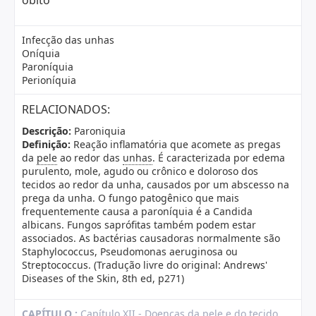
óbito
Infecção das unhas
Oníquia
Paroníquia
Perioníquia
RELACIONADOS:
Descrição:
Paroniquia
Definição:
Reação inflamatória que acomete as pregas
da
pele
ao redor das
unhas
. É caracterizada por edema
purulento, mole, agudo ou crônico e doloroso dos
tecidos ao redor da unha, causados por um abscesso na
prega da unha. O fungo patogênico que mais
frequentemente causa a paroníquia é a Candida
albicans. Fungos saprófitas também podem estar
associados. As bactérias causadoras normalmente são
Staphylococcus, Pseudomonas aeruginosa ou
Streptococcus. (Tradução livre do original: Andrews'
Diseases of the Skin, 8th ed, p271)
CAPÍTULO :
Capítulo XII - Doenças da pele e do tecido