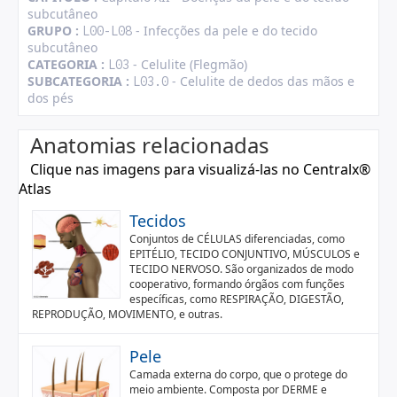
subcutâneo
GRUPO :
- Infecções da pele e do tecido
L00-L08
subcutâneo
CATEGORIA :
- Celulite (Flegmão)
L03
SUBCATEGORIA :
- Celulite de dedos das mãos e
L03.0
dos pés
Anatomias relacionadas
Clique nas imagens para visualizá-las no Centralx®
Atlas
Tecidos
Conjuntos de CÉLULAS diferenciadas, como
EPITÉLIO, TECIDO CONJUNTIVO, MÚSCULOS e
TECIDO NERVOSO. São organizados de modo
cooperativo, formando órgãos com funções
específicas, como RESPIRAÇÃO, DIGESTÃO,
REPRODUÇÃO, MOVIMENTO, e outras.
Pele
Camada externa do corpo, que o protege do
meio ambiente. Composta por DERME e