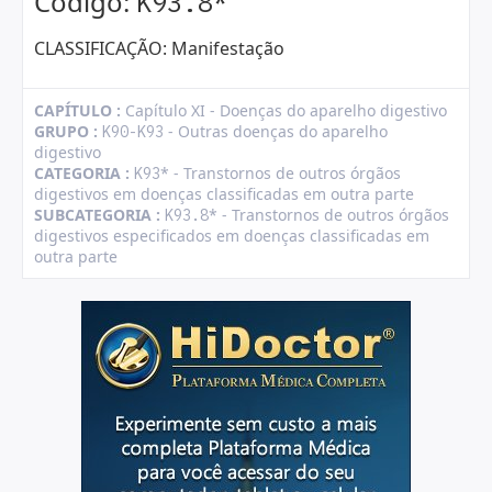
Código:
*
K93.8
CLASSIFICAÇÃO: Manifestação
CAPÍTULO :
Capítulo XI - Doenças do aparelho digestivo
GRUPO :
- Outras doenças do aparelho
K90-K93
digestivo
CATEGORIA :
* - Transtornos de outros órgãos
K93
digestivos em doenças classificadas em outra parte
SUBCATEGORIA :
* - Transtornos de outros órgãos
K93.8
digestivos especificados em doenças classificadas em
outra parte