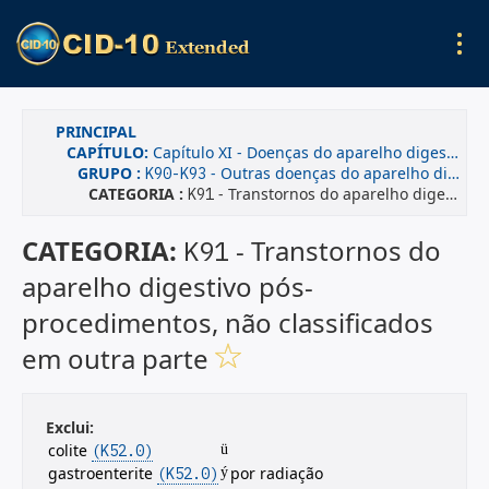
PRINCIPAL
CAPÍTULO:
Capítulo XI - Doenças do aparelho digestivo
GRUPO :
- Outras doenças do aparelho digestivo
K90-K93
CATEGORIA :
- Transtornos do aparelho digestivo pós-procedimentos, não classificados em outra parte
K91
CATEGORIA:
- Transtornos do
K91
aparelho digestivo pós-
procedimentos, não classificados
em outra parte
Exclui:
colite
(K52.0)
ü
gastroenterite
por radiação
(K52.0)
ý