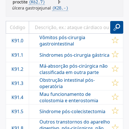
proctite
(K62.7)
þ
úlcera gastrojejunal
(K28.-)
Vômitos pós-cirurgia
K91.0
gastrointestinal
Síndromes pós-cirurgia gástrica
K91.1
Má-absorção pós-cirúrgica não
K91.2
classificada em outra parte
Obstrução intestinal pós-
K91.3
operatória
Mau funcionamento de
K91.4
colostomia e enterostomia
Síndrome pós-colecistectomia
K91.5
Outros transtornos do aparelho
K91.8
digestivo, pós-cirúrgicos, não