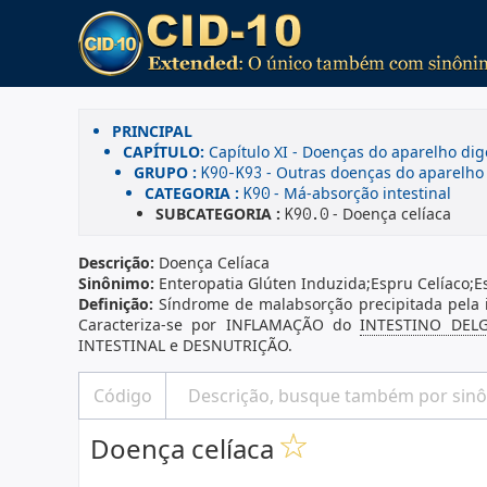
PRINCIPAL
CAPÍTULO:
Capítulo XI - Doenças do aparelho dig
GRUPO :
- Outras doenças do aparelho 
K90-K93
CATEGORIA :
- Má-absorção intestinal
K90
SUBCATEGORIA :
- Doença celíaca
K90.0
Descrição:
Doença Celíaca
Sinônimo:
Enteropatia Glúten Induzida;Espru Celíaco;Es
Definição:
Síndrome de malabsorção precipitada pela 
Caracteriza-se por INFLAMAÇÃO do
INTESTINO DEL
INTESTINAL e DESNUTRIÇÃO.
Doença celíaca