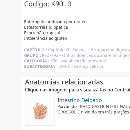
Código:
K90.0
Enteropatia induzida por glúten
Esteatorréia idiopática
Espru não-tropical
Intolerância ao glúten
CAPÍTULO :
Capítulo XI - Doenças do aparelho digesti
GRUPO :
- Outras doenças do aparelho diges
K90-K93
CATEGORIA :
- Má-absorção intestinal
K90
SUBCATEGORIA :
- Doença celíaca
K90.0
Anatomias relacionadas
Clique nas imagens para visualizá-las no Centra
Intestino Delgado
Porção do TRATO GASTRINTESTINAL e
GROSSO). É dividido em três porções