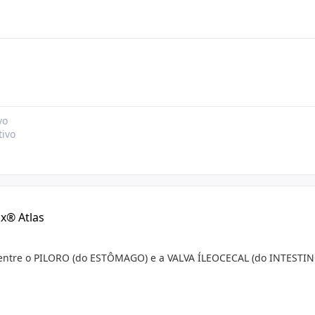
vo
tivo
lx® Atlas
ntre o PILORO (do ESTÔMAGO) e a VALVA ÍLEOCECAL (do INTESTI