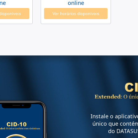
ine
online
disponíveis
Ver horários disponíveis
Instale o aplicati
único que contém
do DATASU