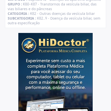
GRUPO :
- Transtornos da vesícula biliar, das
K80-K87
vias biliares e do pâncreas
CATEGORIA :
- Outras doenças da vesícula biliar
K82
SUBCATEGORIA :
- Doença da vesícula biliar, sem
K82.9
outra especificação