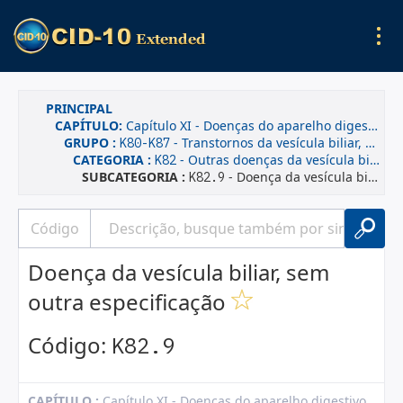
PRINCIPAL
CAPÍTULO:
Capítulo XI - Doenças do aparelho digestivo
GRUPO :
- Transtornos da vesícula biliar, das vias biliares e do pâncreas
K80-K87
CATEGORIA :
- Outras doenças da vesícula biliar
K82
SUBCATEGORIA :
- Doença da vesícula biliar, sem outra especificação
K82.9
Doença da vesícula biliar, sem
outra especificação
Código:
K82.9
CAPÍTULO :
Capítulo XI - Doenças do aparelho digestivo