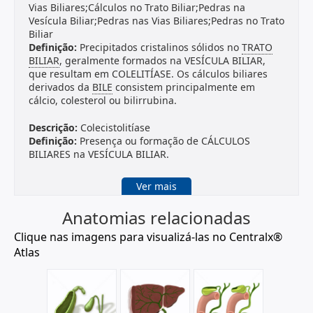
Vias Biliares;Cálculos no Trato Biliar;Pedras na
Vesícula Biliar;Pedras nas Vias Biliares;Pedras no Trato
Biliar
Definição:
Precipitados cristalinos sólidos no
TRATO
BILIAR
, geralmente formados na VESÍCULA BILIAR,
que resultam em COLELITÍASE. Os cálculos biliares
derivados da
BILE
consistem principalmente em
cálcio, colesterol ou bilirrubina.
Descrição:
Colecistolitíase
Definição:
Presença ou formação de CÁLCULOS
BILIARES na VESÍCULA BILIAR.
Descrição:
Doenças da Vesícula Biliar
Ver mais
Definição:
Doenças da VESÍCULA BILIAR. Geralmente
envolvem diminuição do fluxo da
BILE
, CÁLCULOS
Anatomias relacionadas
BILIARES no
TRATO BILIAR
, infecções, neoplasias, ou
outras doenças.
Clique nas imagens para visualizá-las no Centralx®
Atlas