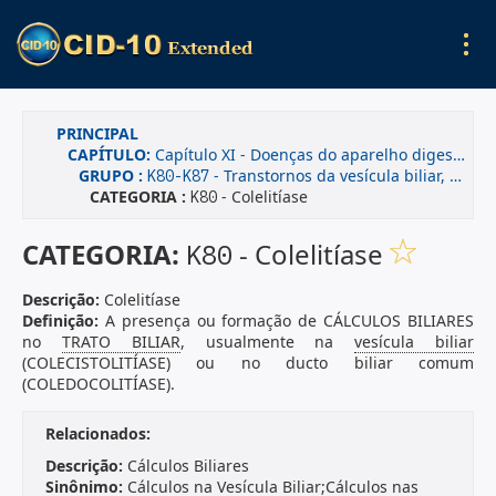
PRINCIPAL
CAPÍTULO:
Capítulo XI - Doenças do aparelho digestivo
GRUPO :
- Transtornos da vesícula biliar, das vias biliares e do pâncreas
K80-K87
CATEGORIA :
- Colelitíase
K80
CATEGORIA:
- Colelitíase
K80
Descrição:
Colelitíase
Definição:
A presença ou formação de CÁLCULOS BILIARES
no
TRATO BILIAR
, usualmente na
vesícula biliar
(COLECISTOLITÍASE) ou no ducto biliar comum
(COLEDOCOLITÍASE).
Relacionados:
Descrição:
Cálculos Biliares
Sinônimo:
Cálculos na Vesícula Biliar;Cálculos nas