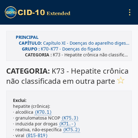
PRINCIPAL
CAPÍTULO:
Capítulo XI - Doenças do aparelho digestivo
GRUPO :
- Doenças do fígado
K70-K77
CATEGORIA :
- Hepatite crônica não classificada em outra parte
K73
CATEGORIA:
- Hepatite crônica
K73
não classificada em outra parte
Exclui:
hepatite (crônica):
· alcoólica
(K70.1)
· granulomatosa NCOP
(K75.3)
· induzida por drogas
(K71.-)
· reativa, não-específica
(K75.2)
· viral
(B15-B19)