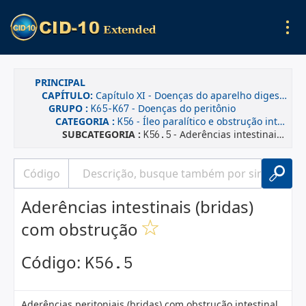
PRINCIPAL
CAPÍTULO:
Capítulo XI - Doenças do aparelho digestivo
GRUPO :
- Doenças do peritônio
K65-K67
CATEGORIA :
- Íleo paralítico e obstrução intestinal sem hérnia
K56
SUBCATEGORIA :
- Aderências intestinais (bridas) com obstrução
K56.5
Aderências intestinais (bridas)
com obstrução
Código:
K56.5
Aderências peritoniais (bridas) com obstrução intestinal