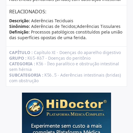
RELACIONADOS:
Descrição:
Aderências Teciduais
Sinônimo:
Aderências de Tecidos;Aderências Tissulares
Definição:
Processos patológicos constituídos pela união
das superfícies opostas de uma ferida.
CAPÍTULO :
Capítulo XI - Doenças do aparelho digestivo
GRUPO :
- Doenças do peritônio
K65-K67
CATEGORIA :
- Íleo paralítico e obstrução intestinal
K56
sem hérnia
SUBCATEGORIA :
- Aderências intestinais (bridas)
K56.5
com obstrução