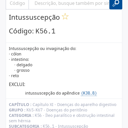
Intussuscepção
Código:
K56.1
Intussuscepção ou invaginação do:
· cólon
· intestino:
· delgado
· grosso
· reto
EXCLUI:
intussuscepção do apêndice
(K38.8)
CAPÍTULO :
Capítulo XI - Doenças do aparelho digestivo
GRUPO :
- Doenças do peritônio
K65-K67
CATEGORIA :
- Íleo paralítico e obstrução intestinal
K56
sem hérnia
SUBCATEGORIA :
- Intussuscepção
K56.1