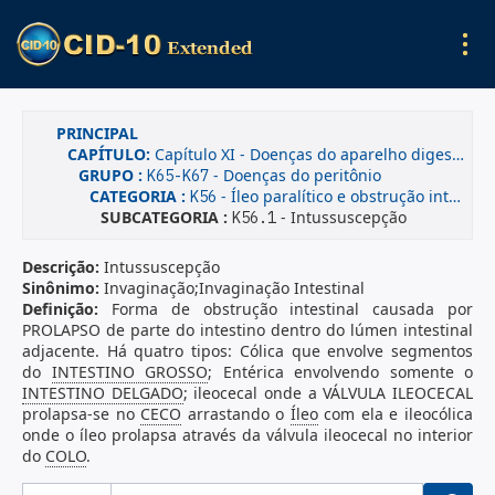
PRINCIPAL
CAPÍTULO:
Capítulo XI - Doenças do aparelho digestivo
GRUPO :
- Doenças do peritônio
K65-K67
CATEGORIA :
- Íleo paralítico e obstrução intestinal sem hérnia
K56
SUBCATEGORIA :
- Intussuscepção
K56.1
Descrição:
Intussuscepção
Sinônimo:
Invaginação;Invaginação Intestinal
Definição:
Forma de obstrução intestinal causada por
PROLAPSO de parte do intestino dentro do lúmen intestinal
adjacente. Há quatro tipos: Cólica que envolve segmentos
do
INTESTINO GROSSO
; Entérica envolvendo somente o
INTESTINO DELGADO
; ileocecal onde a VÁLVULA ILEOCECAL
prolapsa-se no
CECO
arrastando o
Íleo
com ela e ileocólica
onde o íleo prolapsa através da válvula ileocecal no interior
do
COLO
.