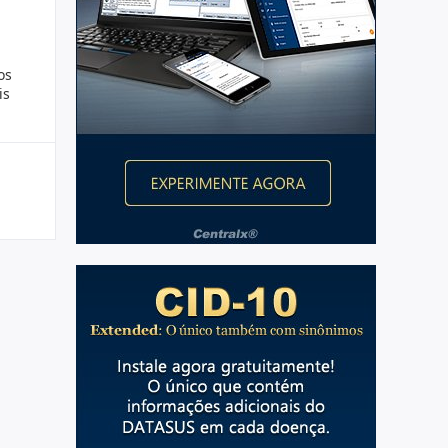
os
is