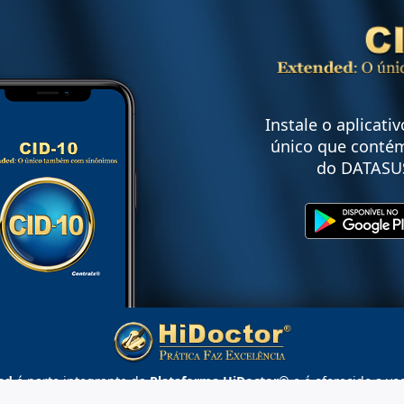
Instale o aplicati
único que contém
do DATASU
ed
é parte integrante da
Plataforma HiDoctor®
e é oferecido a vo