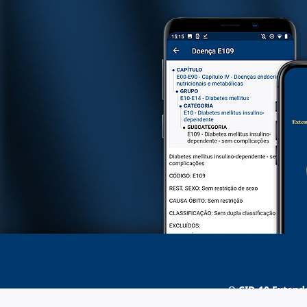
O
CID-10 Extend