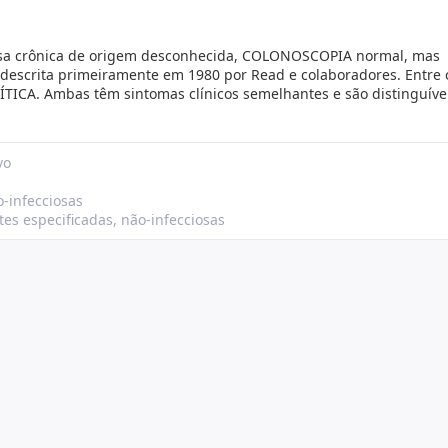
osa crônica de origem desconhecida, COLONOSCOPIA normal, mas
 descrita primeiramente em 1980 por Read e colaboradores. Entre 
ICA. Ambas têm sintomas clínicos semelhantes e são distinguíve
vo
o-infecciosas
tes especificadas, não-infecciosas