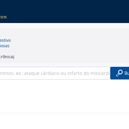
estivo
ciosas
crônica)
B