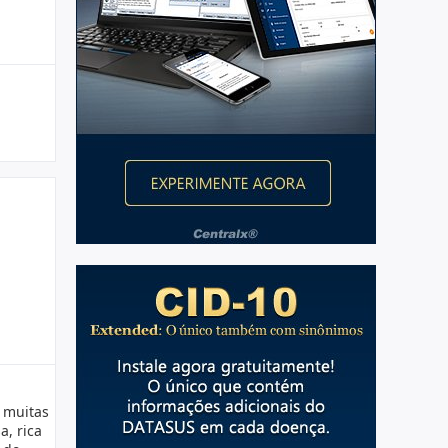
 muitas
, rica