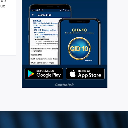
 do
que