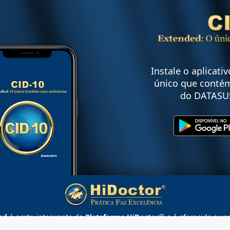
Instale o aplicati
único que contém
do DATASU
ed
é parte integrante da
Plataforma HiDoctor®
e é oferecido a vo