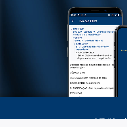
O
CID-10 Extend