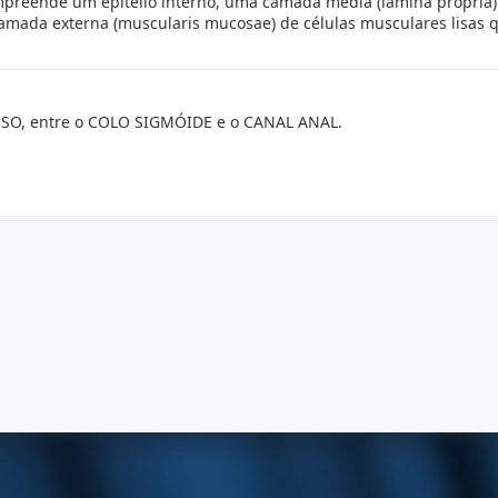
mpreende um epitélio interno, uma camada média (lâmina própria)
ada externa (muscularis mucosae) de células musculares lisas 
SO, entre o COLO SIGMÓIDE e o CANAL ANAL.