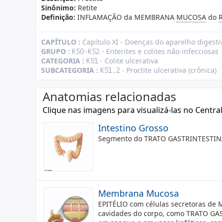
Sinônimo:
Retite
Definição:
INFLAMAÇÃO da MEMBRANA
MUCOSA
do
CAPÍTULO :
Capítulo XI - Doenças do aparelho digesti
GRUPO :
- Enterites e colites não-infecciosas
K50-K52
CATEGORIA :
- Colite ulcerativa
K51
SUBCATEGORIA :
- Proctite ulcerativa (crônica)
K51.2
Anatomias relacionadas
Clique nas imagens para visualizá-las no Centra
Intestino Grosso
Segmento do TRATO GASTRINTESTINA
Membrana Mucosa
EPITÉLIO com células secretoras de
cavidades do corpo, como TRATO GAS