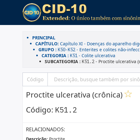
PRINCIPAL
CAPÍTULO:
Capítulo XI - Doenças do aparelho dig
GRUPO :
- Enterites e colites não-infec
K50-K52
CATEGORIA :
- Colite ulcerativa
K51
SUBCATEGORIA :
- Proctite ulcerativa (
K51.2
Proctite ulcerativa (crônica)
Código:
K51.2
RELACIONADOS:
Descrição:
Proctite