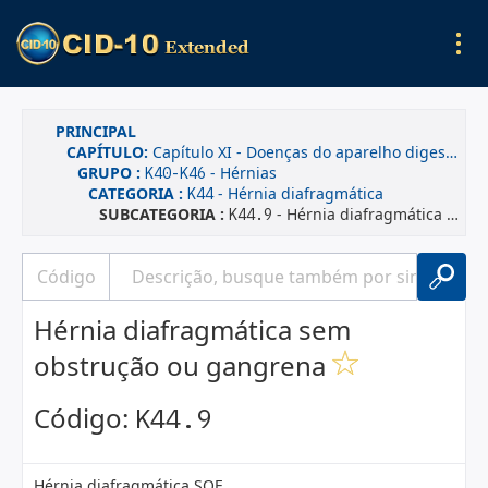
PRINCIPAL
CAPÍTULO:
Capítulo XI - Doenças do aparelho digestivo
GRUPO :
- Hérnias
K40-K46
CATEGORIA :
- Hérnia diafragmática
K44
SUBCATEGORIA :
- Hérnia diafragmática sem obstrução ou gangrena
K44.9
Hérnia diafragmática sem
obstrução ou gangrena
Código:
K44.9
Hérnia diafragmática SOE