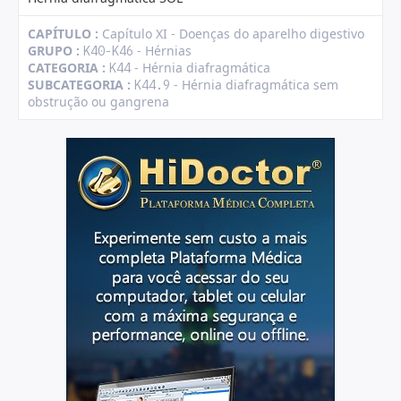
CAPÍTULO :
Capítulo XI - Doenças do aparelho digestivo
GRUPO :
- Hérnias
K40-K46
CATEGORIA :
- Hérnia diafragmática
K44
SUBCATEGORIA :
- Hérnia diafragmática sem
K44.9
obstrução ou gangrena