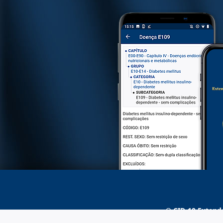
O
CID-10 Extend