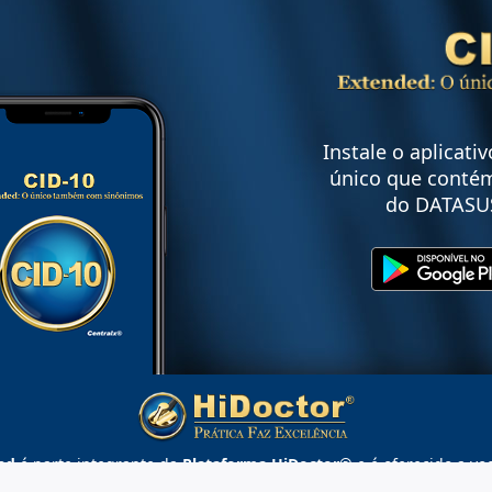
Instale o aplicati
único que contém
do DATASU
ed
é parte integrante da
Plataforma HiDoctor®
e é oferecido a vo