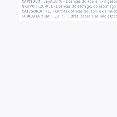
CAPÍTULO :
Capítulo XI - Doenças do aparelho digesti
GRUPO :
- Doenças do esôfago, do estômago
K20-K31
CATEGORIA :
- Outras doenças do lábio e da muco
K13
SUBCATEGORIA :
- Outras lesões e as não espe
K13.7