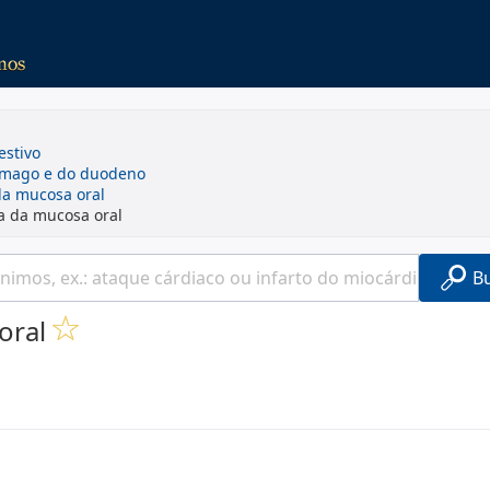
estivo
ômago e do duodeno
da mucosa oral
va da mucosa oral
B
oral