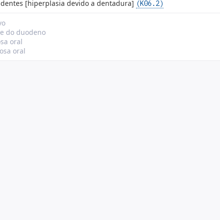
m dentes [hiperplasia devido a dentadura]
(K06.2)
vo
 e do duodeno
sa oral
osa oral