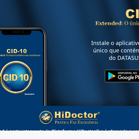
Instale o aplicati
único que contém
do DATASU
ed
é parte integrante da
Plataforma HiDoctor®
e é oferecido a vo