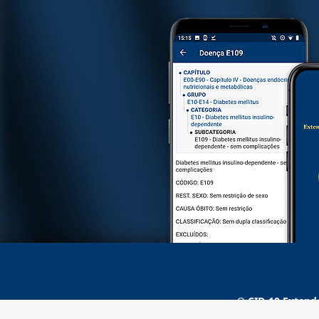
O
CID-10 Extend