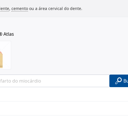
dente
,
cemento
ou a área cervical do dente.
® Atlas
B