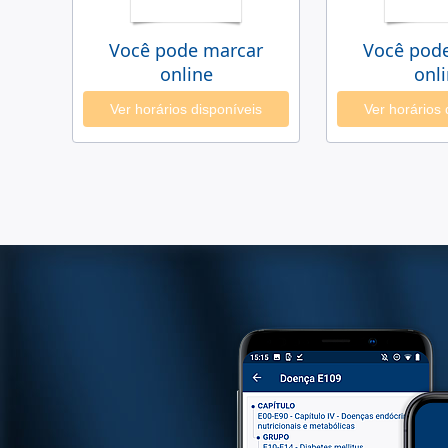
Você pode marcar
Você pod
online
onl
Ver horários disponíveis
Ver horários 