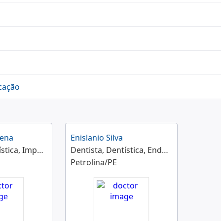
icação
Pena
Enislanio Silva
Dentista, Dentística, Implantodontia, Ortodontia, Periodontia
Dentista, Dentística, Endodontia, Implantodontia, Odontogeriatria, Odontologia do Esporte, Odontologia do Trabalho, Odontologia Legal, Odontologia para Pacientes com Necessidades Especiais, Odontopediatria, Periodontia, Prótese Dentária, Saúde Coletiva
Petrolina/PE