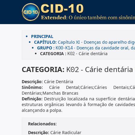
PRINCIPAL
CAPÍTULO:
Capítulo XI - Doenças do aparelho dig
GRUPO :
- Doenças da cavidade oral, da
K00-K14
CATEGORIA :
- Cárie dentária
K02
CATEGORIA:
- Cárie dentária
K02
Descrição:
Cárie Dentária
Sinônimo:
Cárie Dental;Cáries;Cáries Dentais;C
Dentárias;Manchas Brancas
Definição:
Destruição localizada na superfície dentária
estruturas orgânicas levando à formação de cavidades
alcançando a polpa.
Relacionados:
Descrição:
Cárie Radicular