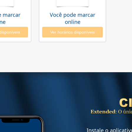
e marcar
Você pode marcar
ine
online
disponíveis
Ver horários disponíveis
Instale o aplicati