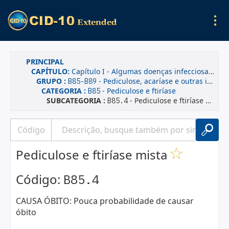
PRINCIPAL
CAPÍTULO:
Capítulo I - Algumas doenças infecciosas e parasitárias
GRUPO :
- Pediculose, acaríase e outras infestações
B85-B89
CATEGORIA :
- Pediculose e ftiríase
B85
SUBCATEGORIA :
- Pediculose e ftiríase mista
B85.4
Pediculose e ftiríase mista
Código:
B85.4
CAUSA ÓBITO: Pouca probabilidade de causar
óbito