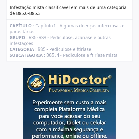
Infestação mista classificável em mais de uma categoria
de B85.0-B85.3
CAPÍTULO :
Capítulo I - Algumas doenças infecciosas e
parasitárias
GRUPO :
- Pediculose, acaríase e outras
B85-B89
infestações
CATEGORIA :
- Pediculose e ftiríase
B85
SUBCATEGORIA :
- Pediculose e ftiríase mista
B85.4