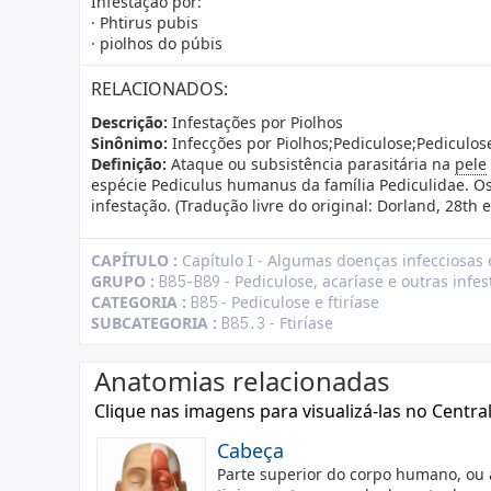
Infestação por:
· Phtirus pubis
· piolhos do púbis
RELACIONADOS:
Descrição:
Infestações por Piolhos
Sinônimo:
Infecções por Piolhos;Pediculose;Pediculos
Definição:
Ataque ou subsistência parasitária na
pele
espécie Pediculus humanus da família Pediculidae. O
infestação. (Tradução livre do original: Dorland, 28th
CAPÍTULO :
Capítulo I - Algumas doenças infecciosas 
GRUPO :
- Pediculose, acaríase e outras infe
B85-B89
CATEGORIA :
- Pediculose e ftiríase
B85
SUBCATEGORIA :
- Ftiríase
B85.3
Anatomias relacionadas
Clique nas imagens para visualizá-las no Centra
Cabeça
Parte superior do corpo humano, ou 