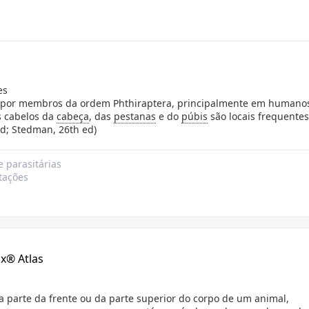
es
por membros da ordem Phthiraptera, principalmente em humanos
s cabelos da
cabeça
, das
pestanas
e do
púbis
são locais frequentes
 ed; Stedman, 26th ed)
e parasitárias
stações
lx® Atlas
a parte da frente ou da parte superior do corpo de um animal,