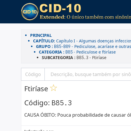
PRINCIPAL
CAPÍTULO:
Capítulo I - Algumas doenças infeccio
GRUPO :
- Pediculose, acaríase e outra
B85-B89
CATEGORIA :
- Pediculose e ftiríase
B85
SUBCATEGORIA :
- Ftiríase
B85.3
Ftiríase
Código:
B85.3
CAUSA ÓBITO: Pouca probabilidade de causar ó