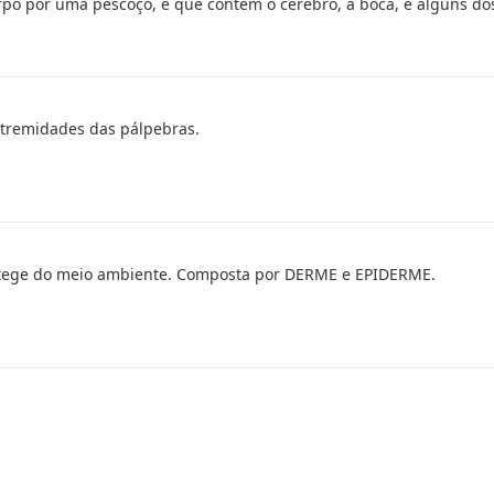
rpo por uma pescoço, e que contém o cérebro, a boca, e alguns do
extremidades das pálpebras.
otege do meio ambiente. Composta por DERME e EPIDERME.