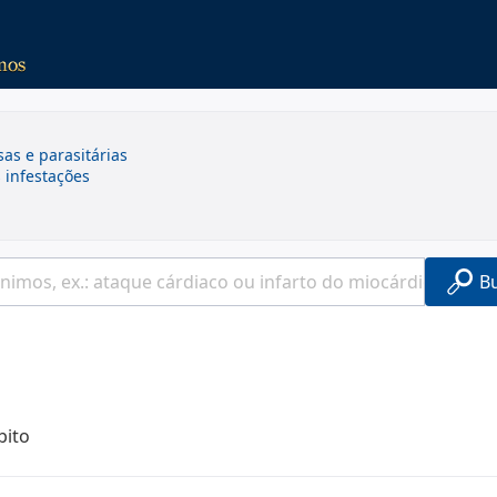
sas e parasitárias
s infestações
B
bito