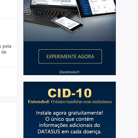
 pela
 de