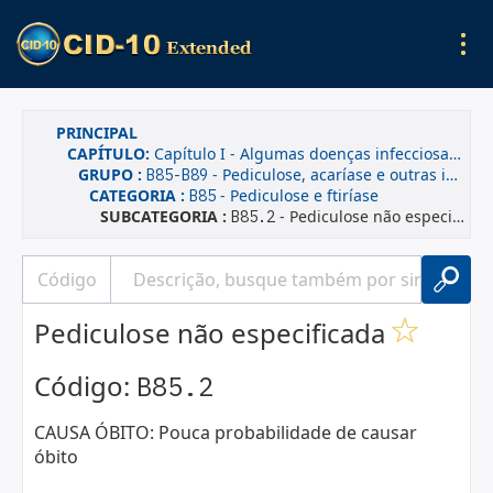
PRINCIPAL
CAPÍTULO:
Capítulo I - Algumas doenças infecciosas e parasitárias
GRUPO :
- Pediculose, acaríase e outras infestações
B85-B89
CATEGORIA :
- Pediculose e ftiríase
B85
SUBCATEGORIA :
- Pediculose não especificada
B85.2
Pediculose não especificada
Código:
B85.2
CAUSA ÓBITO: Pouca probabilidade de causar
óbito