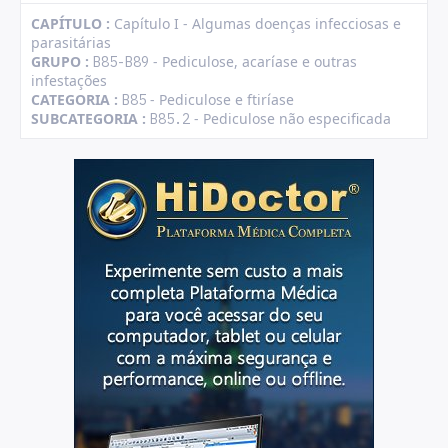
CAPÍTULO :
Capítulo I - Algumas doenças infecciosas e
parasitárias
GRUPO :
- Pediculose, acaríase e outras
B85-B89
infestações
CATEGORIA :
- Pediculose e ftiríase
B85
SUBCATEGORIA :
- Pediculose não especificada
B85.2