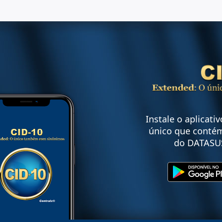
Instale o aplicati
único que contém
do DATASU