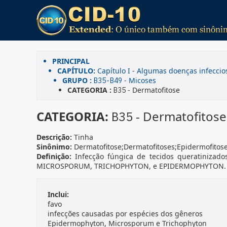
PRINCIPAL
CAPÍTULO:
Capítulo I - Algumas doenças infeccio
GRUPO :
- Micoses
B35-B49
CATEGORIA :
- Dermatofitose
B35
CATEGORIA:
- Dermatofitos
B35
Descrição:
Tinha
Sinônimo:
Dermatofitose;Dermatofitoses;Epidermofitose
Definição:
Infecção fúngica de tecidos queratiniza
MICROSPORUM, TRICHOPHYTON, e EPIDERMOPHYTON
Inclui:
favo
infecções causadas por espécies dos gêneros
Epidermophyton, Microsporum e Trichophyton