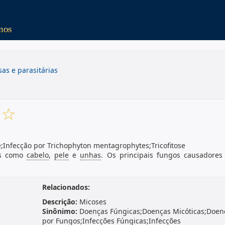
sas e parasitárias
e
;Infecção por Trichophyton mentagrophytes;Tricofitose
dos como
cabelo
,
pele
e
unhas
. Os principais fungos causadores
.
Relacionados:
Descrição:
Micoses
Sinônimo:
Doenças Fúngicas;Doenças Micóticas;Doen
por Fungos;Infecções Fúngicas;Infecções