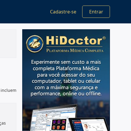
Cadastre-se
Entrar
 incluem
ças