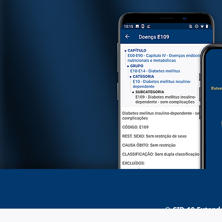
O
CID-10 Extend