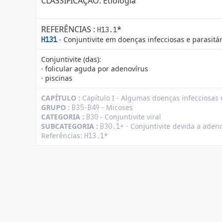
CLASSIFICAÇÃO: Etiologia
REFERÊNCIAS :
*
H13.1
- Conjuntivite em doenças infecciosas e parasitár
H131
Conjuntivite (das):
· folicular aguda por adenovírus
· piscinas
CAPÍTULO :
Capítulo I - Algumas doenças infecciosas 
GRUPO :
- Micoses
B35-B49
CATEGORIA :
- Conjuntivite viral
B30
SUBCATEGORIA :
+ - Conjuntivite devida a aden
B30.1
Referências:
*
H13.1