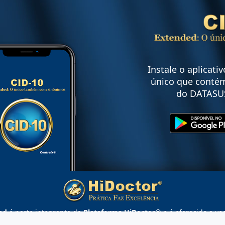
Instale o aplicati
único que contém
do DATASU
ed
é parte integrante da
Plataforma HiDoctor®
e é oferecido a vo