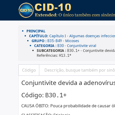
PRINCIPAL
CAPÍTULO:
Capítulo I - Algumas doenças infeccio
GRUPO :
- Micoses
B35-B49
CATEGORIA :
- Conjuntivite viral
B30
SUBCATEGORIA :
+ - Conjuntivite devi
B30.1
Referências:
*
H13.1
Conjuntivite devida a adenovíru
Código:
+
B30.1
CAUSA ÓBITO: Pouca probabilidade de causar ó