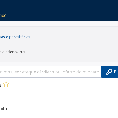
sas e parasitárias
da a adenovírus
B
s
bito