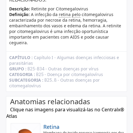
Descrição:
Retinite por Citomegalovirus
Definição:
A infecção da
retina
pelo
citomegalovirus
caracterizada por necrose da retina, hemorragia,
embainhamento dos vasos e edema da retina. A retinite
por citomegalovirus é uma infecção oportunística
importante em pacientes com AIDS e pode causar
cegueira.
CAPÍTULO :
Capítulo I - Algumas doenças infecciosas e
parasitárias
GRUPO :
- Outras doenças por vírus
B25-B34
CATEGORIA :
- Doença por citomegalovírus
B25
SUBCATEGORIA :
- Outras doenças por
B25.8
citomegalovírus
Anatomias relacionadas
Clique nas imagens para visualizá-las no Centralx®
Atlas
Retina
Membrana de tecido nervoso (composta por dez