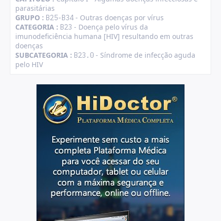
parasitárias
GRUPO :
- Outras doenças por vírus
B25-B34
CATEGORIA :
- Doença pelo vírus da
B23
imunodeficiência humana [HIV] resultando em outras
doenças
SUBCATEGORIA :
- Síndrome de infecção aguda
B23.0
pelo HIV