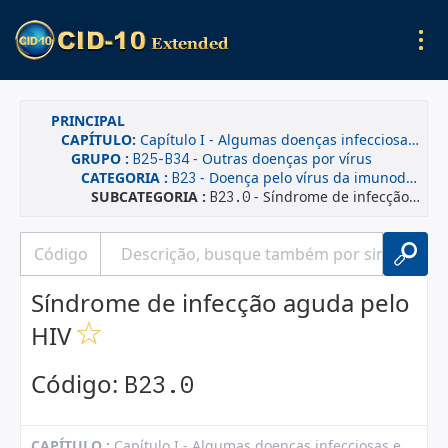
PRINCIPAL
CAPÍTULO:
Capítulo I - Algumas doenças infecciosas e parasitárias
GRUPO :
- Outras doenças por vírus
B25-B34
CATEGORIA :
- Doença pelo vírus da imunodeficiência humana [HIV] resultando em outras doenças
B23
SUBCATEGORIA :
- Síndrome de infecção aguda pelo HIV
B23.0
Síndrome de infecção aguda pelo
HIV
Código:
B23.0
CAPÍTULO :
Capítulo I - Algumas doenças infecciosas e