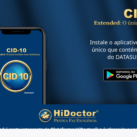
Instale o aplicati
único que contém
do DATASU
ed
é parte integrante da
Plataforma HiDoctor®
e é oferecido a vo