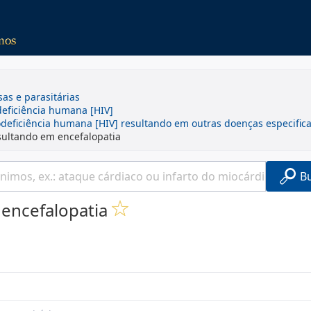
sas e parasitárias
eficiência humana [HIV]
deficiência humana [HIV] resultando em outras doenças especific
sultando em encefalopatia
B
encefalopatia