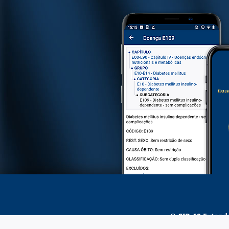
O
CID-10 Extend