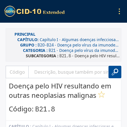
PRINCIPAL
CAPÍTULO:
Capítulo I - Algumas doenças infecciosas e parasitárias
GRUPO :
- Doença pelo vírus da imunodeficiência humana [HIV]
B20-B24
CATEGORIA :
- Doença pelo vírus da imunodeficiência humana [HIV], resultando em neoplasias malignas
B21
SUBCATEGORIA :
- Doença pelo HIV resultando em outras neoplasias malignas
B21.8
Doença pelo HIV resultando em
outras neoplasias malignas
Código:
B21.8
CAPÍTULO :
Capítulo I - Algumas doenças infecciosas e