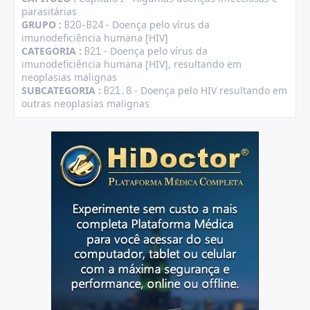
parasitárias
GRUPO :
- Doença pelo vírus da
B20-B24
imunodeficiência humana [HIV]
CATEGORIA :
- Doença pelo vírus da
B21
imunodeficiência humana [HIV], resultando em
neoplasias malignas
SUBCATEGORIA :
- Doença pelo HIV resultando em
B21.8
outras neoplasias malignas