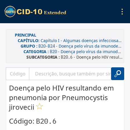
PRINCIPAL
CAPÍTULO:
Capítulo I - Algumas doenças infecciosas e parasitárias
GRUPO :
- Doença pelo vírus da imunodeficiência humana [HIV]
B20-B24
CATEGORIA :
- Doença pelo vírus da imunodeficiência humana [HIV], resultando em doenças infecciosas e parasitárias
B20
SUBCATEGORIA :
- Doença pelo HIV resultando em pneumonia por Pneumocystis jirovecii
B20.6
Doença pelo HIV resultando em
pneumonia por Pneumocystis
jirovecii
Código:
B20.6