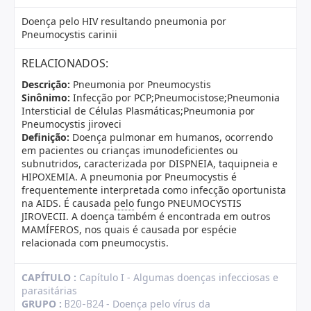
Doença pelo HIV resultando pneumonia por
Pneumocystis carinii
RELACIONADOS:
Descrição:
Pneumonia por Pneumocystis
Sinônimo:
Infecção por PCP;Pneumocistose;Pneumonia
Intersticial de Células Plasmáticas;Pneumonia por
Pneumocystis jiroveci
Definição:
Doença pulmonar em humanos, ocorrendo
em pacientes ou crianças imunodeficientes ou
subnutridos, caracterizada por DISPNEIA, taquipneia e
HIPOXEMIA. A pneumonia por Pneumocystis é
frequentemente interpretada como infecção oportunista
na AIDS. É causada
pelo
fungo PNEUMOCYSTIS
JIROVECII. A doença também é encontrada em outros
MAMÍFEROS, nos quais é causada por espécie
relacionada com pneumocystis.
CAPÍTULO :
Capítulo I - Algumas doenças infecciosas e
parasitárias
GRUPO :
- Doença pelo vírus da
B20-B24