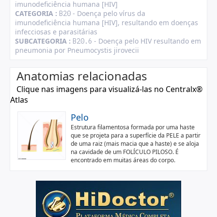
imunodeficiência humana [HIV]
CATEGORIA :
- Doença pelo vírus da
B20
imunodeficiência humana [HIV], resultando em doenças
infecciosas e parasitárias
SUBCATEGORIA :
- Doença pelo HIV resultando em
B20.6
pneumonia por Pneumocystis jirovecii
Anatomias relacionadas
Clique nas imagens para visualizá-las no Centralx®
Atlas
Pelo
Estrutura filamentosa formada por uma haste
que se projeta para a superfície da PELE a partir
de uma raiz (mais macia que a haste) e se aloja
na cavidade de um FOLÍCULO PILOSO. É
encontrado em muitas áreas do corpo.