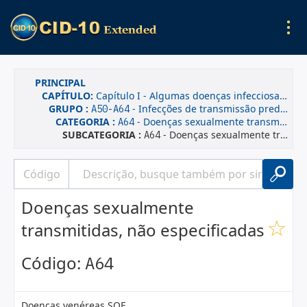
PRINCIPAL
CAPÍTULO:
Capítulo I - Algumas doenças infecciosas e parasitárias
GRUPO :
- Infecções de transmissão predominantemente sexual
A50-A64
CATEGORIA :
- Doenças sexualmente transmitidas, não especificadas
A64
SUBCATEGORIA :
- Doenças sexualmente transmitidas, não especificadas
A64
Doenças sexualmente
transmitidas, não especificadas
Código:
A64
Doenças venéreas SOE