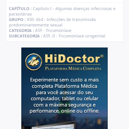
CAPÍTULO :
Capítulo I - Algumas doenças infecciosas e
parasitárias
GRUPO :
- Infecções de transmissão
A50-A64
predominantemente sexual
CATEGORIA :
- Tricomoníase
A59
SUBCATEGORIA :
- Tricomoníase urogenital
A59.0