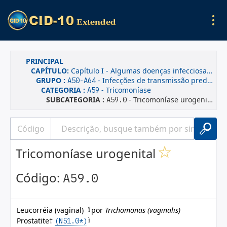
PRINCIPAL
CAPÍTULO:
Capítulo I - Algumas doenças infecciosas e parasitárias
GRUPO :
- Infecções de transmissão predominantemente sexual
A50-A64
CATEGORIA :
- Tricomoníase
A59
SUBCATEGORIA :
- Tricomoníase urogenital
A59.0
Tricomoníase urogenital
Código:
A59.0
Leucorréia (vaginal)
por
Trichomonas (vaginalis)
î
Prostatite†
(N51.0*)
ì