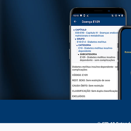
O
CID-10 Extend