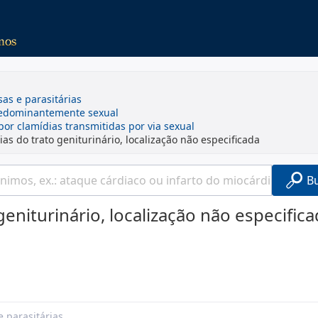
sas e parasitárias
redominantemente sexual
or clamídias transmitidas por via sexual
ias do trato geniturinário, localização não especificada
B
geniturinário, localização não especific
e parasitárias