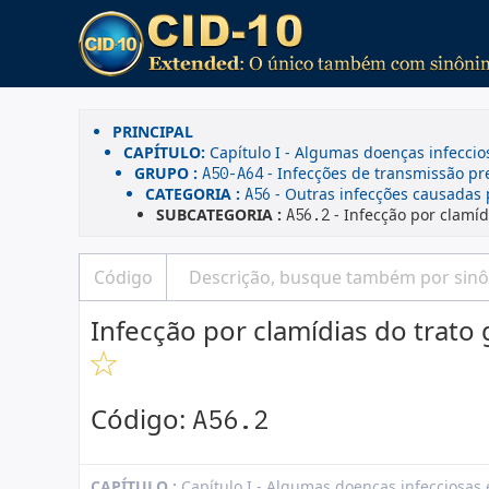
PRINCIPAL
CAPÍTULO:
Capítulo I - Algumas doenças infeccio
GRUPO :
- Infecções de transmissão p
A50-A64
CATEGORIA :
- Outras infecções causadas p
A56
SUBCATEGORIA :
- Infecção por clamíd
A56.2
Infecção por clamídias do trato 
Código:
A56.2
CAPÍTULO :
Capítulo I - Algumas doenças infecciosas 