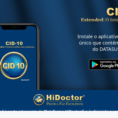
Instale o aplicati
único que contém
do DATASU
ed
é parte integrante da
Plataforma HiDoctor®
e é oferecido a vo