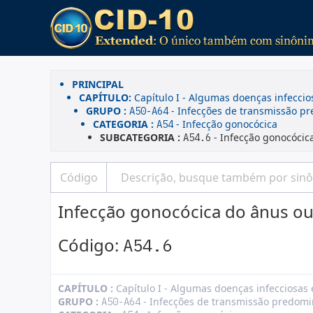
PRINCIPAL
CAPÍTULO:
Capítulo I - Algumas doenças infeccio
GRUPO :
- Infecções de transmissão p
A50-A64
CATEGORIA :
- Infecção gonocócica
A54
SUBCATEGORIA :
- Infecção gonocócic
A54.6
Infecção gonocócica do ânus ou
Código:
A54.6
CAPÍTULO :
Capítulo I - Algumas doenças infecciosas 
GRUPO :
- Infecções de transmissão predom
A50-A64