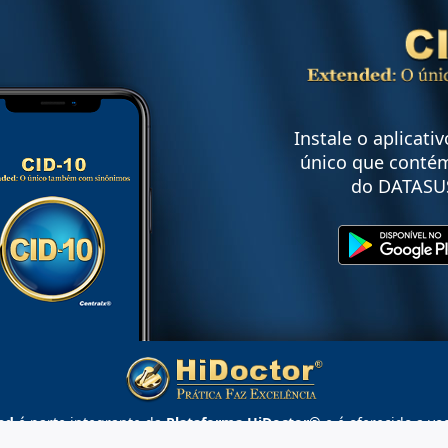
Instale o aplicati
único que contém
do DATASU
ed
é parte integrante da
Plataforma HiDoctor®
e é oferecido a vo