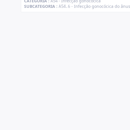
CATEGORIA :
- Infecção gonocócica
A54
SUBCATEGORIA :
- Infecção gonocócica do ânus
A54.6