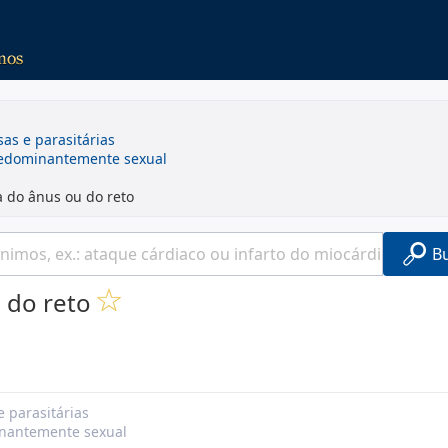
sas e parasitárias
redominantemente sexual
a do ânus ou do reto
B
 do reto
e parasitárias
inantemente sexual