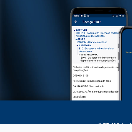
O
CID-10 Extend