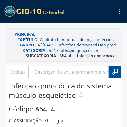
PRINCIPAL
CAPÍTULO:
Capítulo I - Algumas doenças infecciosas e parasitárias
GRUPO :
- Infecções de transmissão predominantemente sexual
A50-A64
CATEGORIA :
- Infecção gonocócica
A54
SUBCATEGORIA :
+ - Infecção gonocócica do sistema músculo-esquelético
A54.4
Infecção gonocócica do sistema
músculo-esquelético
Código:
+
A54.4
CLASSIFICAÇÃO: Etiologia