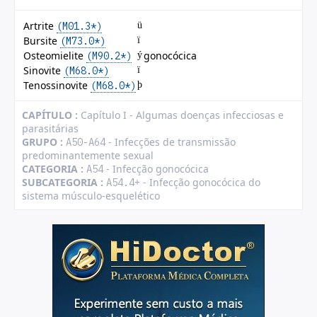
Artrite
(M01.3*)
ü
Bursite
(M73.0*)
ï
Osteomielite
gonocócica
(M90.2*)
ý
Sinovite
(M68.0*)
ï
Tenossinovite
(M68.0*)
þ
CAPÍTULO :
Capítulo I - Algumas doenças infecciosas e
parasitárias
GRUPO :
- Infecções de transmissão
A50-A64
predominantemente sexual
CATEGORIA :
- Infecção gonocócica
A54
SUBCATEGORIA :
+ - Infecção gonocócica do
A54.4
sistema músculo-esquelético