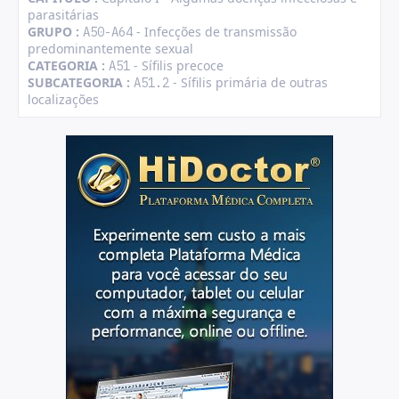
parasitárias
GRUPO :
- Infecções de transmissão
A50-A64
predominantemente sexual
CATEGORIA :
- Sífilis precoce
A51
SUBCATEGORIA :
- Sífilis primária de outras
A51.2
localizações