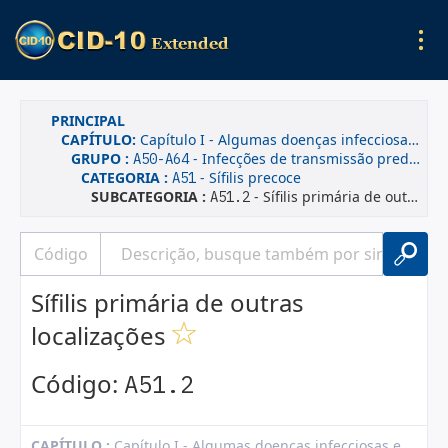
PRINCIPAL
CAPÍTULO:
Capítulo I - Algumas doenças infecciosas e parasitárias
GRUPO :
- Infecções de transmissão predominantemente sexual
A50-A64
CATEGORIA :
- Sífilis precoce
A51
SUBCATEGORIA :
- Sífilis primária de outras localizações
A51.2
Sífilis primária de outras
localizações
Código:
A51.2
CAPÍTULO :
Capítulo I - Algumas doenças infecciosas e