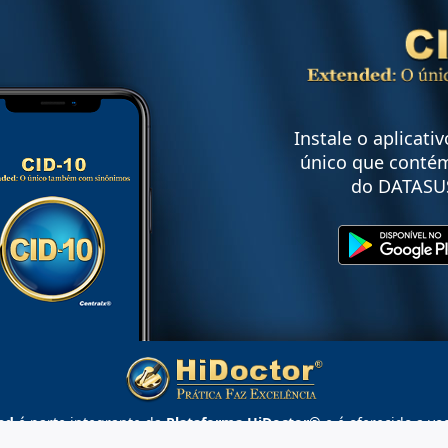
Instale o aplicati
único que contém
do DATASU
ed
é parte integrante da
Plataforma HiDoctor®
e é oferecido a vo