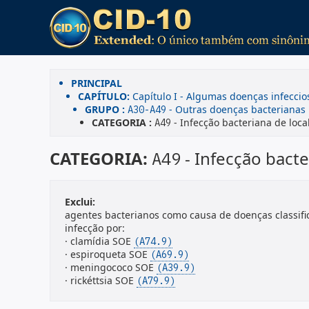
PRINCIPAL
CAPÍTULO:
Capítulo I - Algumas doenças infeccio
GRUPO :
- Outras doenças bacterianas
A30-A49
CATEGORIA :
- Infecção bacteriana de loca
A49
CATEGORIA:
- Infecção bacte
A49
Exclui:
agentes bacterianos como causa de doenças classifi
infecção por:
· clamídia SOE
(A74.9)
· espiroqueta SOE
(A69.9)
· meningococo SOE
(A39.9)
· rickéttsia SOE
(A79.9)