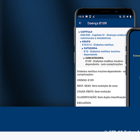
O
CID-10 Extend